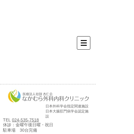
かかりつけ 新設 予防接
種 セカンドオピニオン 化
学療法 抗癌剤 相談 便秘
下痢 腹痛 しこり 乳房
動悸 息切れ めまい 吐き
気 腰痛 打撲 痛み 頭痛
風邪 インフルエンザ ワク
チン レントゲン 生検 き
れい 市内 救急 スタッフ
募集 高給 働き易いALTA
日本外科学会指定関連施設
日本大腸肛門病学会認定施
設
TEL
024-535-7518
休診：金曜午後日曜・祝日
駐車場 30台完備