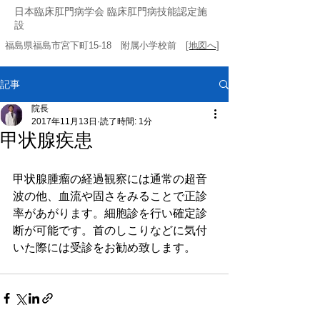
日本臨床肛門病学会 臨床肛門病技能認定施
設
福島県福島市宮下町15-18 附属小学校前
[地図へ]
記事
院長
2017年11月13日
読了時間: 1分
甲状腺疾患
甲状腺腫瘤の経過観察には通常の超音
波の他、血流や固さをみることで正診
率があがります。細胞診を行い確定診
断が可能です。首のしこりなどに気付
いた際には受診をお勧め致します。