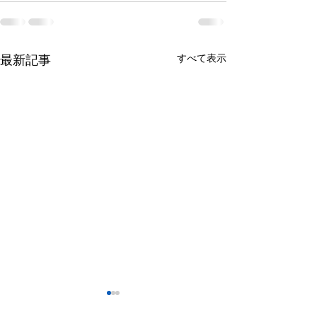
すべて表示
最新記事
休診・診療時間変更のお
吸引式乳房組織