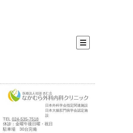
かかりつけ 新設 予防接
種 セカンドオピニオン 化
学療法 抗癌剤 相談 便秘
下痢 腹痛 しこり 乳房
動悸 息切れ めまい 吐き
気 腰痛 打撲 痛み 頭痛
風邪 インフルエンザ ワク
チン レントゲン 生検 き
れい 市内 救急 スタッフ
募集 高給 働き易いALTA
日本外科学会指定関連施設
日本大腸肛門病学会認定施
設
TEL
024-535-7518
休診：金曜午後日曜・祝日
駐車場 30台完備