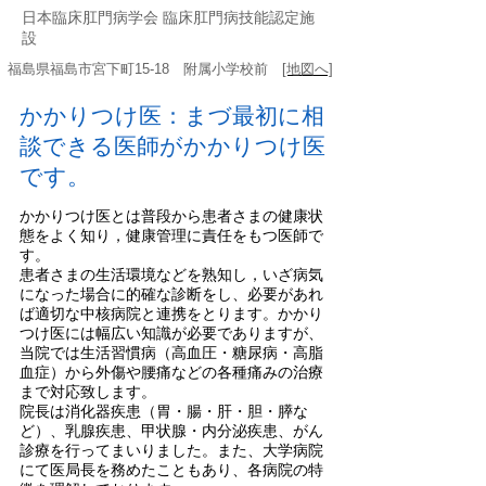
日本臨床肛門病学会 臨床肛門病技能認定施
設
福島県福島市宮下町15-18 附属小学校前
[地図へ]
かかりつけ医：まづ最初に相
談できる医師がかかりつけ医
です。
かかりつけ医とは普段から患者さまの健康状
態をよく知り，健康管理に責任をもつ医師で
す。
患者さまの生活環境などを熟知し，いざ病気
になった場合に的確な診断をし、必要があれ
ば適切な中核病院と連携をとります。かかり
つけ医には幅広い知識が必要でありますが、
当院では生活習慣病（高血圧・糖尿病・高脂
血症）から外傷や腰痛などの各種痛みの治療
まで対応致します。
院長は
消化器疾患（胃・腸・肝・胆・膵な
ど）、乳腺疾患、甲状腺・内分泌疾患、がん
診療を行ってまいりました。また、大学病院
にて医局長を務めたこともあり、各病院の特