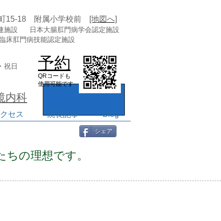
町15-18 附属小学校前
[地図へ]
連施設
日本大腸肛門病学会認定施設
 臨床肛門病技能認定施設
予約
・祝日
QRコードも
​使用可能です
鏡内科
クセス
院長記事
Blog
血症 魚の目 つづらご
剤 相
シェア
気 腰
ゲン 生
たちの理想です。