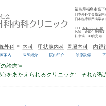
福島県福島市宮下
内科クリニック
日本外科学会指定関
日本臨床肛門病学会
TEL
024-535-7518
休診：金曜午後日曜
駐車場 30台完備
腺外科
＊
内科
甲状腺内科
胃腸内科
内視
療案内
医師紹介
院内紹介
診療設備
ア
 評判良い 上手 やさしい 超音波検査 検診 認知症 在宅 訪問診療 丁寧 痔瘻 おしり 出血 癌 県民検査 甲状腺検査 けが 高血圧 糖尿病 高脂
接種 セカンドオピニオン 化学療法 抗癌
門医の診療”=
しこり 乳房 動悸 息切れ めまい 吐き
 風邪 インフルエンザ ワクチン レント
安心をあたえられるクリニック' それが私
 スタッフ募集 高給 働き易いALTA