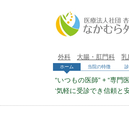
なかむら外科
外科
大腸・肛門科
乳
ホーム
当院の特徴
診
病院 中村外科医院 痔 福島市 福島県 内視鏡 整形外科 皮膚科 中村泉 専門医
かかりつけ 新設 予防
“いつもの医師
” + “専
談 便秘 下痢 腹痛 
痛 打撲 痛み 頭痛
‘気軽に受診でき信頼と
検 きれい 市内 救急